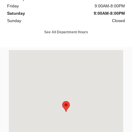
Friday
9:00AM-8:00PM
Saturday
9:00AM-8:00PM
Sunday
Closed
See All Department Hours
Visit us at: 39650 LBJ Freeway South Dallas, TX 75237